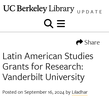
Skip
to
UPDATE
content
Show
Show
and
and
hide
hide
Share
search
menu
Latin American Studies
Grants for Research:
Vanderbilt University
Posted on
September 16, 2024
by
Liladhar