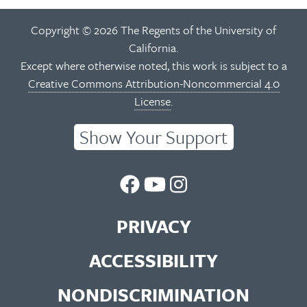
Copyright © 2026 The Regents of the University of
California.
Except where otherwise noted, this work is subject to a
Creative Commons Attribution-Noncommercial 4.0
License
.
Show Your Support
UC
UC
UC
Berkeley
Berkeley
Berkeley
PRIVACY
Library
Library
Library
ACCESSIBILITY
Facebook
You
Instagram
NONDISCRIMINATION
Page
Tube
Feed